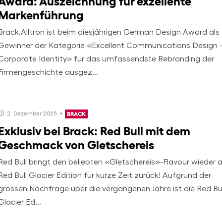
Award: Auszeichnung für exzellente
Markenführung
Brack.Alltron ist beim diesjährigen German Design Award als
Gewinner der Kategorie «Excellent Communications Design 
Corporate Identity» für das umfassendste Rebranding der
Firmengeschichte ausgez...
2. Dezember 2025
BRACK
Exklusiv bei Brack: Red Bull mit dem
Geschmack von Gletschereis
Red Bull bringt den beliebten «Gletschereis»-Flavour wieder a
Red Bull Glacier Edition für kurze Zeit zurück! Aufgrund der
grossen Nachfrage über die vergangenen Jahre ist die Red Bul
Glacier Ed...