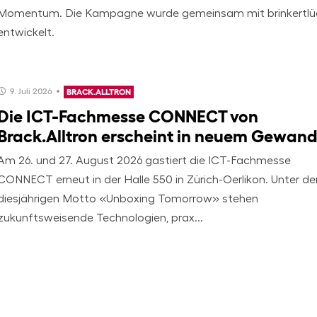
Momentum. Die Kampagne wurde gemeinsam mit brinkertlü
entwickelt.
9. Juli 2026
BRACK.ALLTRON
Die ICT-Fachmesse CONNECT von
Brack.Alltron erscheint in neuem Gewan
Am 26. und 27. August 2026 gastiert die ICT-Fachmesse
CONNECT erneut in der Halle 550 in Zürich-Oerlikon. Unter d
diesjährigen Motto «Unboxing Tomorrow» stehen
zukunftsweisende Technologien, prax...