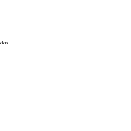
 das
s