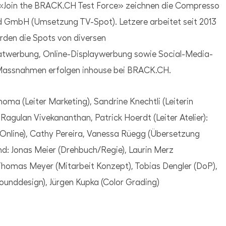
n «Join the BRACK.CH Test Force» zeichnen die Compresso
d GmbH (Umsetzung TV-Spot). Letzere arbeitet seit 2013
den die Spots von diversen
werbung, Online-Displaywerbung sowie Social-Media-
Massnahmen erfolgen inhouse bei BRACK.CH.
ma (Leiter Marketing), Sandrine Knechtli (Leiterin
agulan Vivekananthan, Patrick Hoerdt (Leiter Atelier):
r (Online), Cathy Pereira, Vanessa Rüegg (Übersetzung
nd: Jonas Meier (Drehbuch/Regie), Laurin Merz
Thomas Meyer (Mitarbeit Konzept), Tobias Dengler (DoP),
(Sounddesign), Jürgen Kupka (Color Grading)