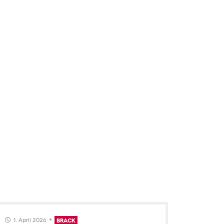
1. April 2026
12. Mä
BRACK