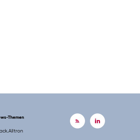
ews-Themen
ack.Alltron