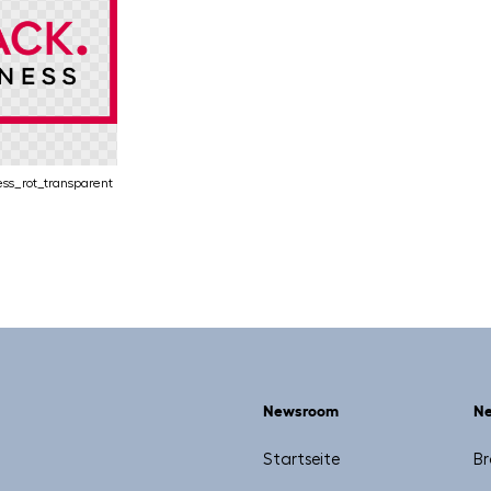
ess_rot_transparent
Newsroom
N
Startseite
Br