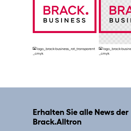
JPG
PNG
logo_brack-business_rot_transparent
logo_brack-busin
_cmyk
_cmyk
Erhalten Sie alle News der
Brack.Alltron