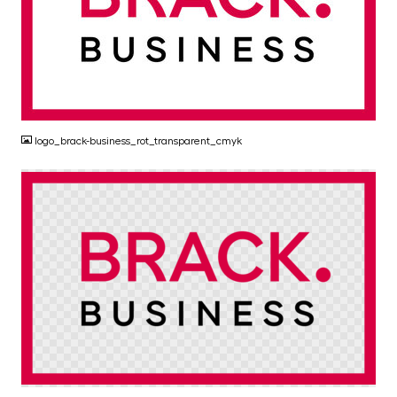
JPG
logo_brack-business_rot_transparent_cmyk
PNG